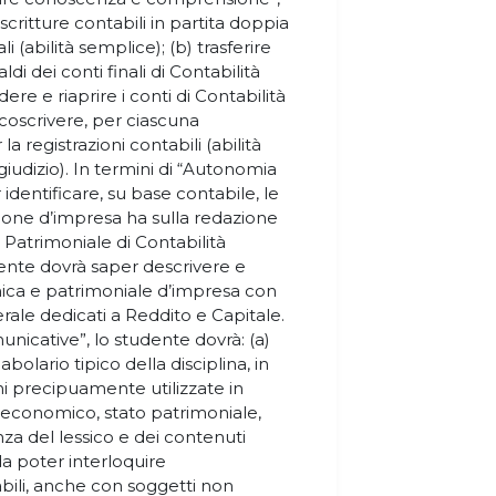
scritture contabili in partita doppia
i (abilità semplice); (b) trasferire
aldi dei conti finali di Contabilità
ere e riaprire i conti di Contabilità
rcoscrivere, per ciascuna
la registrazioni contabili (abilità
iudizio). In termini di “Autonomia
 identificare, su base contabile, le
one d’impresa ha sulla redazione
Patrimoniale di Contabilità
ente dovrà saper descrivere e
ca e patrimoniale d’impresa con
nerale dedicati a Reddito e Capitale.
unicative”, lo studente dovrà: (a)
olario tipico della disciplina, in
i precipuamente utilizzate in
 economico, stato patrimoniale,
nza del lessico e dei contenuti
a poter interloquire
ili, anche con soggetti non