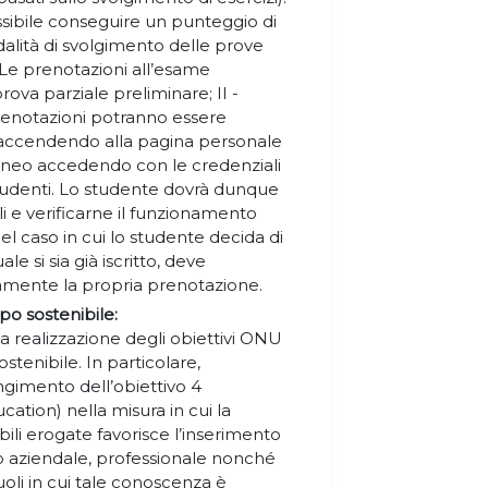
sibile conseguire un punteggio di
odalità di svolgimento delle prove
 Le prenotazioni all’esame
va parziale preliminare; II -
prenotazioni potranno essere
 accendendo alla pagina personale
teneo accedendo con le credenziali
studenti. Lo studente dovrà dunque
li e verificarne il funzionamento
 caso in cui lo studente decida di
e si sia già iscritto, deve
amente la propria prenotazione.
po sostenibile:
 realizzazione degli obiettivi ONU
tenibile. In particolare,
gimento dell’obiettivo 4
tion) nella misura in cui la
ili erogate favorisce l’inserimento
o aziendale, professionale nonché
uoli in cui tale conoscenza è