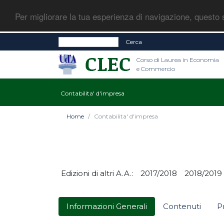
Per migliorare la tua esperienza di navigazione, questo s
Cerca
Corso di Laurea in Economia
e Commercio
Contabilita' d'impresa
Home
Contabilita' d'impresa
Edizioni di altri A.A.:
2017/2018
2018/2019
Informazioni Generali
Contenuti
P