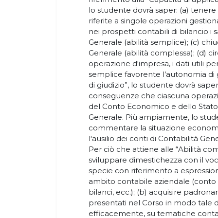
lo studente dovrà saper: (a) tenere 
riferite a singole operazioni gestional
nei prospetti contabili di bilancio i s
Generale (abilità semplice); (c) chiud
Generale (abilità complessa); (d) ci
operazione d'impresa, i dati utili per 
semplice favorente l’autonomia di g
di giudizio”, lo studente dovrà saper
conseguenze che ciascuna operazi
del Conto Economico e dello Stato 
Generale. Più ampiamente, lo stud
commentare la situazione economi
l'ausilio dei conti di Contabilità Ge
Per ciò che attiene alle “Abilità com
sviluppare dimestichezza con il vocab
specie con riferimento a espression
ambito contabile aziendale (conto
bilanci, ecc.); (b) acquisire padrona
presentati nel Corso in modo tale d
efficacemente, su tematiche contab