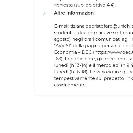
richiesta (sub-obiettivo 4.4).
Altre Informazioni:
E-mail: tiziana.decristofaro@unich.it
studenti: il docente riceve settim
agosto) negli orari comunicati agli in
“AVVISI“ della pagina personale de
Economia – DEC (https://www.dec.un
163). In particolare, gli orari sono i
lunedì (h 13-14) e il mercoledì (h 9:
lunedì (h 16-18). Le variazioni e g
tempestivamente sul predetto link c
assiduamente.