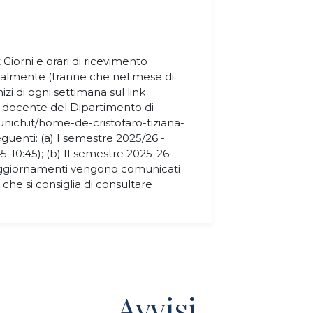
 Giorni e orari di ricevimento
analmente (tranne che nel mese di
izi di ogni settimana sul link
l docente del Dipartimento di
ich.it/home-de-cristofaro-tiziana-
 seguenti: (a) I semestre 2025/26 -
45-10:45); (b) II semestre 2025-26 -
li aggiornamenti vengono comunicati
he si consiglia di consultare
Avvisi