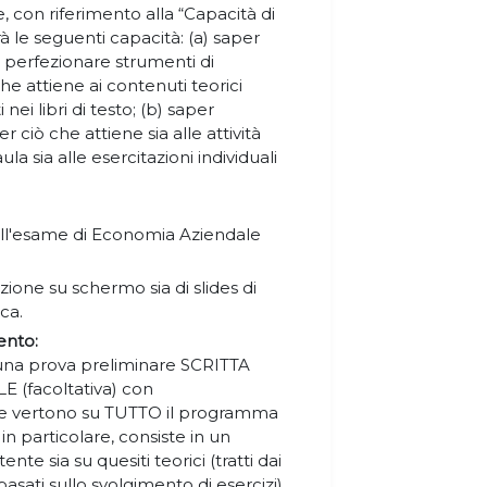
e, con riferimento alla “Capacità di
 le seguenti capacità: (a) saper
 e perfezionare strumenti di
e attiene ai contenuti teorici
nei libri di testo; (b) saper
ciò che attiene sia alle attività
la sia alle esercitazioni individuali
.
ell'esame di Economia Aziendale
zione su schermo sia di slides di
ica.
ento:
 una prova preliminare SCRITTA
LE (facoltativa) con
ve vertono su TUTTO il programma
in particolare, consiste in un
nte sia su quesiti teorici (tratti dai
(basati sullo svolgimento di esercizi).