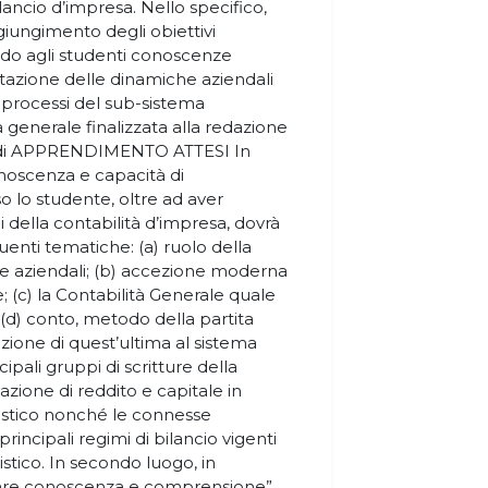
ancio d’impresa. Nello specifico,
giungimento degli obiettivi
endo agli studenti conoscenze
retazione delle dinamiche aziendali
i processi del sub-sistema
à generale finalizzata alla redazione
TI di APPRENDIMENTO ATTESI In
noscenza e capacità di
 lo studente, oltre ad aver
i della contabilità d’impresa, dovrà
nti tematiche: (a) ruolo della
ine aziendali; (b) accezione moderna
; (c) la Contabilità Generale quale
 (d) conto, metodo della partita
ione di quest’ultima al sistema
ipali gruppi di scritture della
azione di reddito e capitale in
ilistico nonché le connesse
rincipali regimi di bilancio vigenti
ilistico. In secondo luogo, in
icare conoscenza e comprensione”,