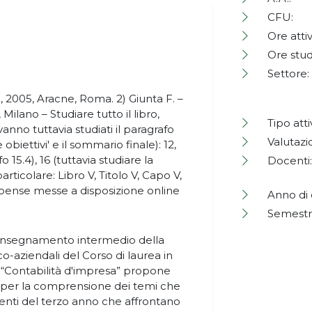
CFU:
Ore attiv
Ore stud
Settore:
a, 2005, Aracne, Roma. 2) Giunta F. –
 Milano – Studiare tutto il libro,
Tipo atti
vanno tuttavia studiati il paragrafo
Valutazi
biettivi' e il sommario finale): 12,
fo 15.4), 16 (tuttavia studiare la
Docenti:
 particolare: Libro V, Titolo V, Capo V,
) Dispense messe a disposizione online
Anno di 
Semestr
insegnamento intermedio della
o-aziendali del Corso di laurea in
 “Contabilità d'impresa” propone
ri per la comprensione dei temi che
enti del terzo anno che affrontano