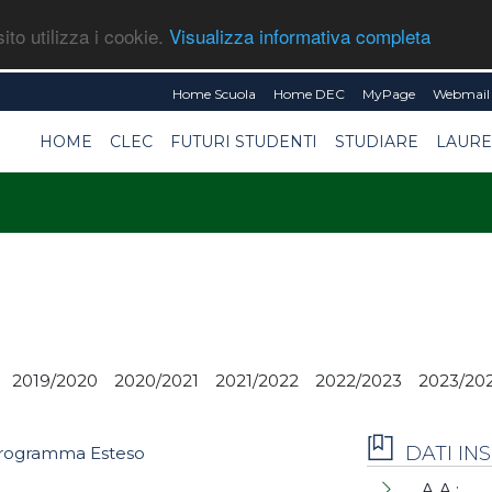
ito utilizza i cookie.
Visualizza informativa completa
Home Scuola
Home DEC
MyPage
Webmail 
HOME
CLEC
FUTURI STUDENTI
STUDIARE
LAURE
2019/2020
2020/2021
2021/2022
2022/2023
2023/20
DATI I
rogramma Esteso
A.A.: