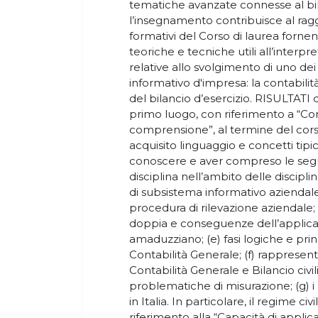
tematiche avanzate connesse al bil
l’insegnamento contribuisce al rag
formativi del Corso di laurea forn
teoriche e tecniche utili all’interp
relative allo svolgimento di uno de
informativo d'impresa: la contabilit
del bilancio d’esercizio. RISULTA
primo luogo, con riferimento a “Co
comprensione”, al termine del corso
acquisito linguaggio e concetti tipic
conoscere e aver compreso le segue
disciplina nell’ambito delle discipl
di subsistema informativo aziendale
procedura di rilevazione aziendale;
doppia e conseguenze dell’applicaz
amaduzziano; (e) fasi logiche e princ
Contabilità Generale; (f) rappresent
Contabilità Generale e Bilancio civ
problematiche di misurazione; (g) i p
in Italia. In particolare, il regime civ
riferimento alla “Capacità di appl