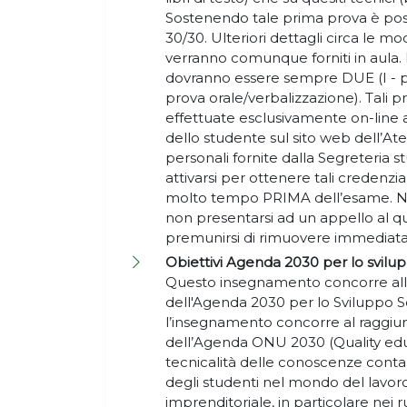
Sostenendo tale prima prova è pos
30/30. Ulteriori dettagli circa le m
verranno comunque forniti in aula.
dovranno essere sempre DUE (I - pro
prova orale/verbalizzazione). Tali 
effettuate esclusivamente on-line
dello studente sul sito web dell’A
personali fornite dalla Segreteria 
attivarsi per ottenere tali credenzia
molto tempo PRIMA dell’esame. Nel
non presentarsi ad un appello al qual
premunirsi di rimuovere immediat
Obiettivi Agenda 2030 per lo svilup
Questo insegnamento concorre alla
dell'Agenda 2030 per lo Sviluppo Sos
l’insegnamento concorre al raggiun
dell’Agenda ONU 2030 (Quality educa
tecnicalità delle conoscenze contab
degli studenti nel mondo del lavor
imprenditoriale, in particolare nei r