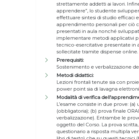
strettamente addetti ai lavori. Infin
apprendere”, lo studente svilupperà
effettuare sintesi di studio efficaci
apprendimento personali per ciò ch
presentati in aula nonché sviluppati 
implementare metodi applicativi per 
tecnico-esercitative presentate in au
sollecitate tramite dispense online
Prerequisiti:
Sostenimento e verbalizzazione d
Metodi didattici:
Lezioni frontali tenute sia con proie
power point sia di lavagna elettron
Modalità di verifica dell'apprendim
L’esame consiste in due prove: (a)
(obbligatoria); (b) prova finale ORA
verbalizzazione). Entrambe le pro
oggetto del Corso. La prova scritta, 
questionario a risposta multipla verte
libri di testo) che su quesiti tecnici 