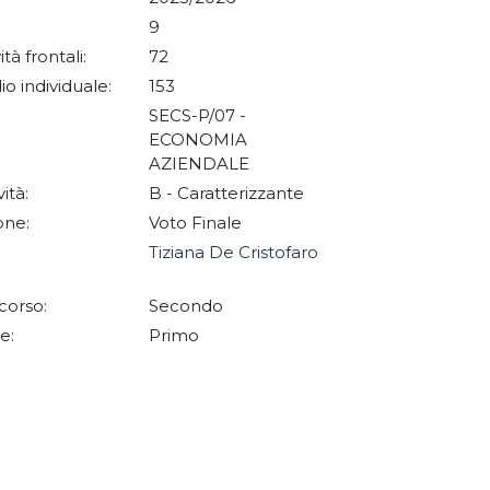
9
ità frontali:
72
io individuale:
153
SECS-P/07 -
ECONOMIA
AZIENDALE
vità:
B - Caratterizzante
one:
Voto Finale
Tiziana De Cristofaro
corso:
Secondo
e:
Primo