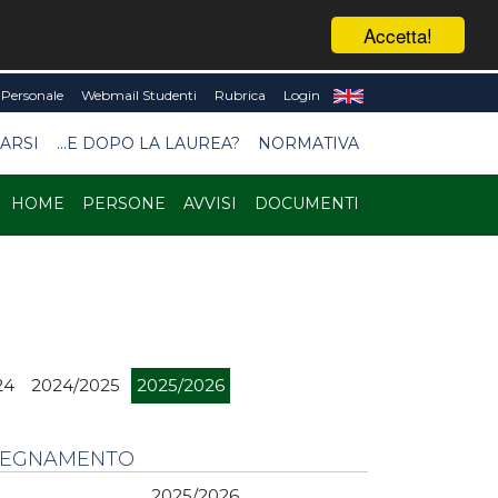
Accetta!
Personale
Webmail Studenti
Rubrica
Login
ARSI
...E DOPO LA LAUREA?
NORMATIVA
HOME
PERSONE
AVVISI
DOCUMENTI
24
2024/2025
2025/2026
NSEGNAMENTO
2025/2026