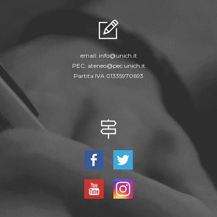
email:
info@unich.it
PEC:
ateneo@pec.unich.it
Partita IVA 01335970693