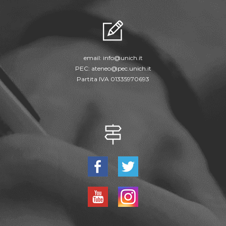
email:
info@unich.it
PEC:
ateneo@pec.unich.it
Partita IVA 01335970693