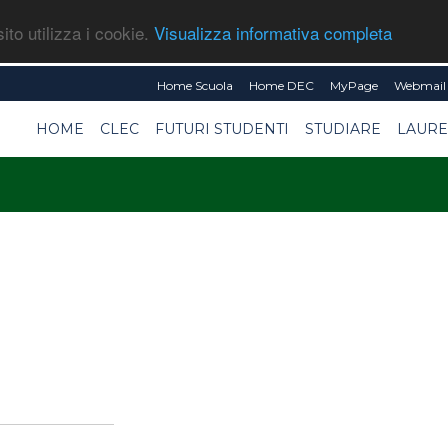
ito utilizza i cookie.
Visualizza informativa completa
Home Scuola
Home DEC
MyPage
Webmail 
HOME
CLEC
FUTURI STUDENTI
STUDIARE
LAURE