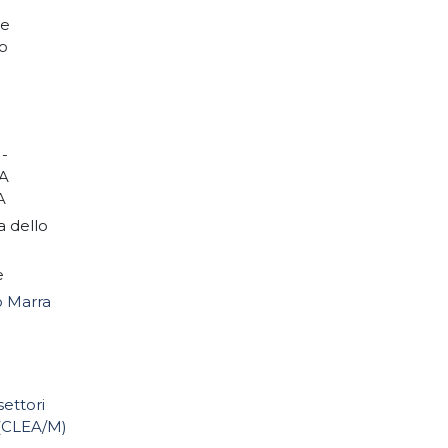
 e
io
-
A
A
a dello
e
o Marra
settori
 (CLEA/M)