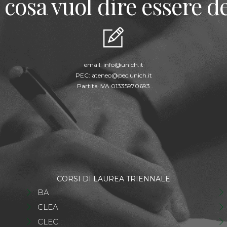
 cosa vuol dire essere de
email:
info@unich.it
PEC:
ateneo@pec.unich.it
Partita IVA 01335970693
CORSI DI LAUREA TRIENNALE
BA
CLEA
CLEC