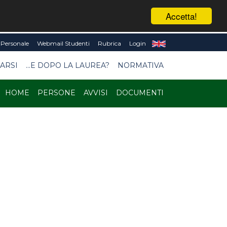
Accetta!
Personale
Webmail Studenti
Rubrica
Login
ARSI
...E DOPO LA LAUREA?
NORMATIVA
HOME
PERSONE
AVVISI
DOCUMENTI