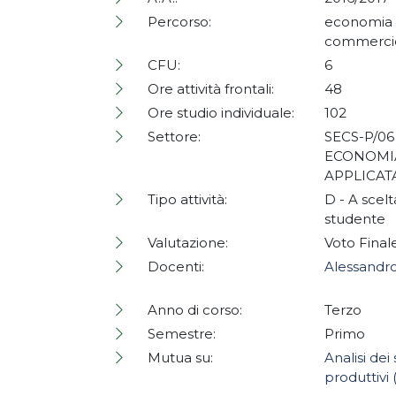
Percorso:
economia
commerc
CFU:
6
Ore attività frontali:
48
Ore studio individuale:
102
Settore:
SECS-P/06 
ECONOMI
APPLICAT
Tipo attività:
D - A scelt
studente
Valutazione:
Voto Final
Docenti:
Alessandr
Anno di corso:
Terzo
Semestre:
Primo
Mutua su:
Analisi dei 
produttivi