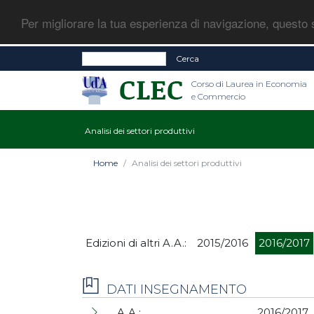
Per migliorare la tua esperienza di navigazione, questo s
Cerca
Corso di Laurea in Economia
e Commercio
Analisi dei settori produttivi
Home
Analisi dei settori produttivi
Edizioni di altri A.A.:
2015/2016
2016/2017
DATI INSEGNAMENTO
A.A.:
2016/2017