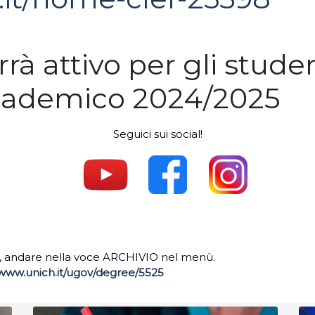
rà attivo per gli stude
ccademico 2024/2025­
Seguici sui social!
.
.
.
017, andare nella voce ARCHIVIO nel menù.
/www.unich.it/ugov/degree/5525