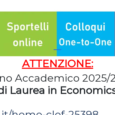
ATTENZIONE:
nno Accademico 2025/20
di Laurea in Economic
h.it/home-clef-25398