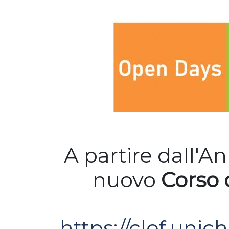
A partire dall'A
nuovo
Corso 
https://clef.unic