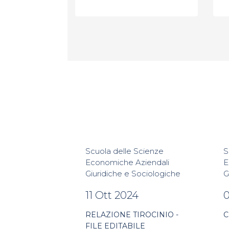
Scuola delle Scienze
S
Economiche Aziendali
E
Giuridiche e Sociologiche
G
11 Ott 2024
0
RELAZIONE TIROCINIO -
C
FILE EDITABILE