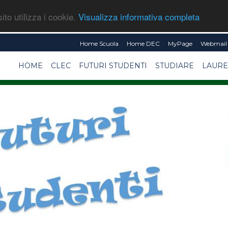
ito utilizza i cookie.
Visualizza informativa completa
Home Scuola
Home DEC
MyPage
Webmail 
HOME
CLEC
FUTURI STUDENTI
STUDIARE
LAURE