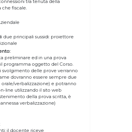
onnessioni tra tenuta della
a che fiscale.
Aziendale
di due principali sussidi: proiettore
dizionale
ento:
ta preliminare ed in una prova
 il programma oggetto del Corso.
 di svolgimento delle prove verranno
ll’esame dovranno essere sempre due
a orale/verbalizzazione) e potranno
-line utilizzando il sito web
ostenimento della prova scritta, è
annessa verbalizzazione)
.
t
ti: il docente riceve