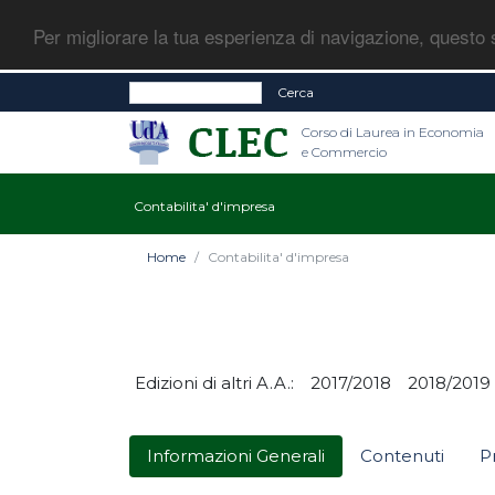
Per migliorare la tua esperienza di navigazione, questo s
Cerca
Corso di Laurea in Economia
e Commercio
Contabilita' d'impresa
Home
Contabilita' d'impresa
Edizioni di altri A.A.:
2017/2018
2018/2019
Informazioni Generali
Contenuti
P