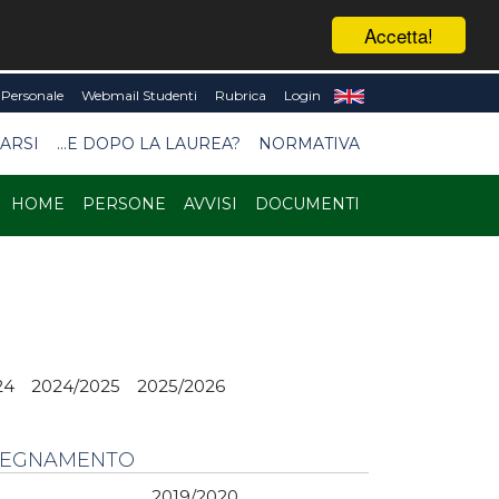
Accetta!
Personale
Webmail Studenti
Rubrica
Login
ARSI
...E DOPO LA LAUREA?
NORMATIVA
HOME
PERSONE
AVVISI
DOCUMENTI
24
2024/2025
2025/2026
NSEGNAMENTO
2019/2020