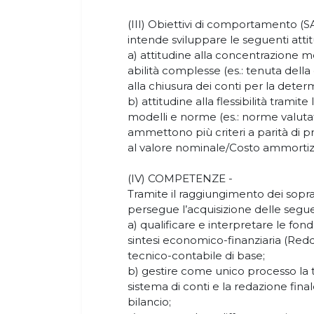
(III) Obiettivi di comportamento 
intende sviluppare le seguenti attit
a) attitudine alla concentrazione m
abilità complesse (es.: tenuta della 
alla chiusura dei conti per la deter
b) attitudine alla flessibilità tramite
modelli e norme (es.: norme valuta
ammettono più criteri a parità di pr
al valore nominale/Costo ammortizz
(IV) COMPETENZE -
Tramite il raggiungimento dei sopra
persegue l’acquisizione delle se
a) qualificare e interpretare le fo
sintesi economico-finanziaria (Redd
tecnico-contabile di base;
b) gestire come unico processo la
sistema di conti e la redazione final
bilancio;