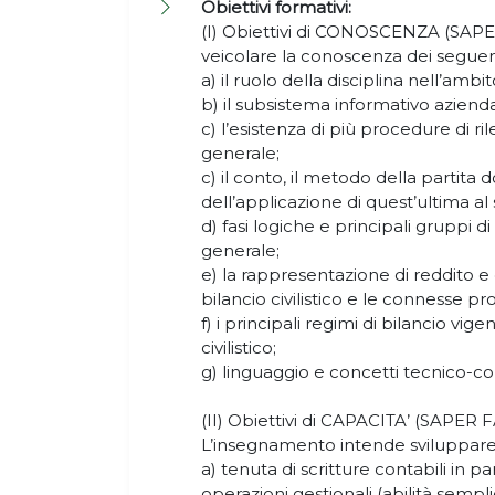
Obiettivi formativi:
(I) Obiettivi di CONOSCENZA (SAPE
veicolare la conoscenza dei seguent
a) il ruolo della disciplina nell’ambit
b) il subsistema informativo azien
c) l’esistenza di più procedure di ril
generale;
c) il conto, il metodo della partit
dell’applicazione di quest’ultima a
d) fasi logiche e principali gruppi di
generale;
e) la rappresentazione di reddito e 
bilancio civilistico e le connesse p
f) i principali regimi di bilancio vigen
civilistico;
g) linguaggio e concetti tecnico-con
(II) Obiettivi di CAPACITA’ (SAPER 
L’insegnamento intende sviluppare l
a) tenuta di scritture contabili in pa
operazioni gestionali (abilità sempli