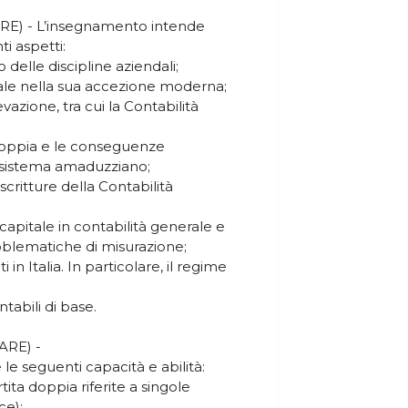
RE) - L’insegnamento intende
i aspetti:
o delle discipline aziendali;
dale nella sua accezione moderna;
evazione, tra cui la Contabilità
a doppia e le conseguenze
l sistema amaduzziano;
 scritture della Contabilità
capitale in contabilità generale e
roblematiche di misurazione;
ti in Italia. In particolare, il regime
tabili di base.
FARE) -
e seguenti capacità e abilità:
rtita doppia riferite a singole
ce);