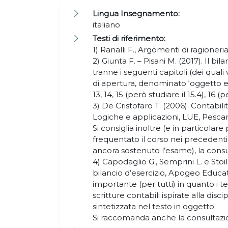
Lingua Insegnamento:
italiano
Testi di riferimento:
1) Ranalli F., Argomenti di ragioner
2) Giunta F. – Pisani M. (2017). Il bi
tranne i seguenti capitoli (dei quali 
di apertura, denominato ‘oggetto e ob
13, 14, 15 (però studiare il 15.4), 16 (
3) De Cristofaro T. (2006). Contabili
Logiche e applicazioni, LUE, Pescar
Si consiglia inoltre (e in particolar
frequentato il corso nei preceden
ancora sostenuto l’esame), la cons
4) Capodaglio G., Semprini L. e Stoi
bilancio d’esercizio, Apogeo Educa
importante (per tutti) in quanto i t
scritture contabili ispirate alla disci
sintetizzata nel testo in oggetto.
Si raccomanda anche la consultazio