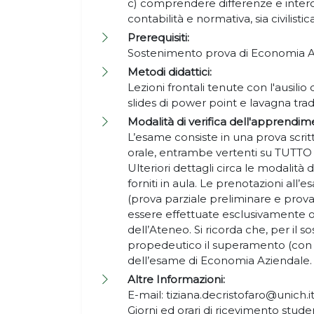
c) comprendere differenze e interc
contabilità e normativa, sia civilistic
Prerequisiti:
Sostenimento prova di Economia 
Metodi didattici:
Lezioni frontali tenute con l'ausilio 
slides di power point e lavagna tra
Modalità di verifica dell'apprendim
L’esame consiste in una prova scrit
orale, entrambe vertenti su TUTTO
Ulteriori dettagli circa le modalità
forniti in aula. Le prenotazioni a
(prova parziale preliminare e prov
essere effettuate esclusivamente on
dell’Ateneo. Si ricorda che, per il s
propedeutico il superamento (con 
dell’esame di Economia Aziendale
Altre Informazioni:
E-mail: tiziana.decristofaro@unich.i
Giorni ed orari di ricevimento studen