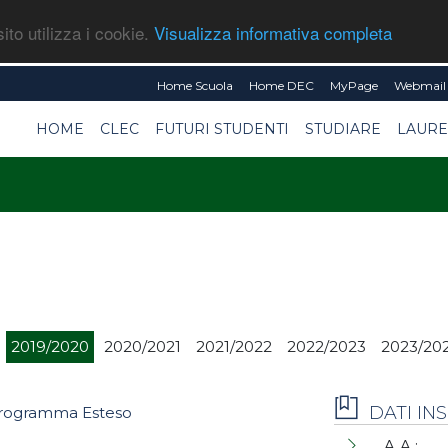
ito utilizza i cookie.
Visualizza informativa completa
Home Scuola
Home DEC
MyPage
Webmail 
HOME
CLEC
FUTURI STUDENTI
STUDIARE
LAURE
2019/2020
2020/2021
2021/2022
2022/2023
2023/20
DATI I
rogramma Esteso
A.A.: