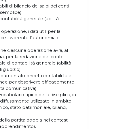
ili di bilancio dei saldi dei conti
à semplice);
 contabilità generale (abilità
perazione, i dati utili per la
plice favorente l’autonomia di
he ciascuna operazione avrà, al
sura, per la redazione del conto
e di contabilità generale (abilità
giudizio);
damentali concetti contabili tale
donee per descrivere efficacemente
ità comunicativa);
cabolario tipico della disciplina, in
diffusamente utilizzate in ambito
o, stato patrimoniale, bilanci,
ella partita doppia nei contesti
i apprendimento).