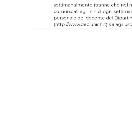
settimanalmente (tranne che nel me
comunicati agli inizi di ogni settiman
personale del docente del Dipart
(http://www.dec.unich.it) sia agli u