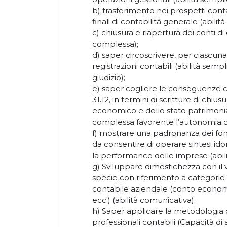
b) trasferimento nei prospetti contab
finali di contabilità generale (abilit
c) chiusura e riapertura dei conti di
complessa);
d) saper circoscrivere, per ciascuna o
registrazioni contabili (abilità sem
giudizio);
e) saper cogliere le conseguenze c
31.12, in termini di scritture di chiu
economico e dello stato patrimonial
complessa favorente l’autonomia di 
f) mostrare una padronanza dei fon
da consentire di operare sintesi i
la performance delle imprese (abil
g) Sviluppare dimestichezza con il vo
specie con riferimento a categorie 
contabile aziendale (conto economic
ecc.) (abilità comunicativa);
h) Saper applicare la metodologia d
professionali contabili (Capacità d