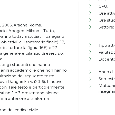
CFU:
Ore attiv
Ore stud
ia, 2005, Aracne, Roma.
Settore:
lancio, Apogeo, Milano – Tutto,
vanno tuttavia studiati il paragrafo
iettivi’, e il sommario finale): 12,
Tipo atti
però studiare la figura 16.5) e 27.
Valutazi
tà generale e bilancio di esercizio.
a.
Docenti:
e per gli studenti che hanno
ti anni accademici e che non hanno
Anno di 
ultazione del seguente testo:
Semestr
lova Dangarska V. (2016). Il nuovo
Mutuano
tion. Tale testo è particolarmente
insegna
esti nn. 1 e 3 presentano alcune
plina anteriore alla riforma
ne del codice civile.