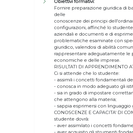
Obiettivi formativi:
Fornire preparazione giuridica di b
delle
conoscenze dei principi dell'ordina
configurazioni, affinché lo studente 
aziendali e documenti e di esprime
problematiche esaminate con specif
giuridico, valendosi di abilità comu
rappresentare adeguatamente le pr
economiche e delle imprese.
RISULTATI DI APPRENDIMENTO AT
Ci si attende che lo studente:
- assimili i concetti fondamentali d
- conosca in modo adeguato gli isti
- sia in grado di impostare correttam
che attengono alla materia;
- sappia esprimersi con linguaggio g
CONOSCENZE E CAPACITA' DI COMPR
studente dovrà:
- aver assimilato i concetti fondam
- aver acquisito gli strumenti fondam