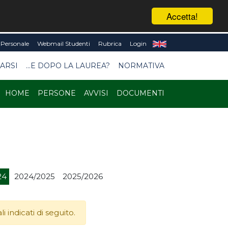
Accetta!
Personale
Webmail Studenti
Rubrica
Login
ARSI
...E DOPO LA LAUREA?
NORMATIVA
HOME
PERSONE
AVVISI
DOCUMENTI
24
2024/2025
2025/2026
 indicati di seguito.