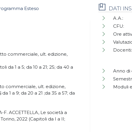
DATI I
rogramma Esteso
A.A.:
CFU:
Ore attiv
Valutazi
Docenti:
to commerciale, ult. edizione,
oli da 1 a 5; da 10 a 21; 25; da 40 a
Anno di 
Semestr
tto commerciale, ult. edizione,
Moduli e
 da 1 a 9; da 20 a 21 ;da 35 a 57; da
-F. ACCETTELLA, Le società a
Torino, 2022 (Capitoli da I a II;