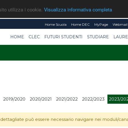
ito utilizza i cookie.
Visualizza informativa completa
Home Scuola
Home DEC
MyPage
Webmail 
HOME
CLEC
FUTURI STUDENTI
STUDIARE
LAURE
2019/2020
2020/2021
2021/2022
2022/2023
2023/20
 dettagliate può essere necessario navigare nei moduli/canali