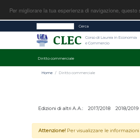
Per migliorare la tua esperienza di navigazione, questo s
Cerca
Corso di Laurea in Economia
e Commercio
Diritto commerciale
Home
Diritto commerciale
Edizioni di altri A.A.:
2017/2018
2018/2019
Attenzione!
Per visualizzare le informazioni