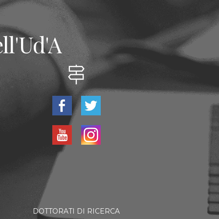
ll'Ud'A
DOTTORATI DI RICERCA