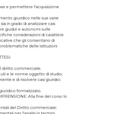
ase e permettere l'acquisizione
mento giuridico nelle sue varie
sia in grado di analizzare casi
re giudizi e autonomi sulle
iche considerazioni di carattere
nicative che gli consentano di
oblematiche delle istituzioni
TESI:
el diritto commerciale;
tuti e le norme oggetto di studio;
ente e di risolvere casi giuridici
iuridico formalizzato.
ENSIONE: Alla fine del corso lo
entali del Diritto commerciale;
entali per l'analisi in termini