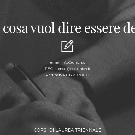
 cosa vuol dire essere de
email:
info@unich.it
PEC:
ateneo@pec.unich.it
Partita IVA 01335970693
CORSI DI LAUREA TRIENNALE