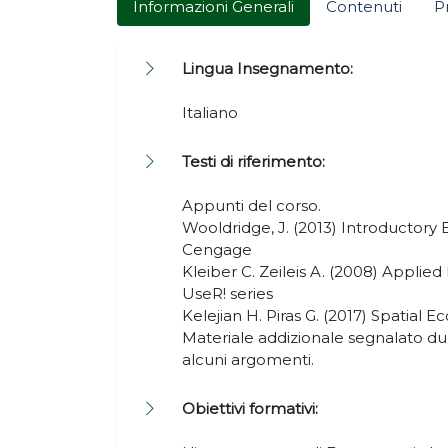
Informazioni Generali
Contenuti
P
Lingua Insegnamento:
Italiano
Testi di riferimento:
Appunti del corso.
Wooldridge, J. (2013) Introductor
Cengage
Kleiber C. Zeileis A. (2008) Applie
UseR! series
Kelejian H. Piras G. (2017) Spatial E
Materiale addizionale segnalato du
alcuni argomenti.
Obiettivi formativi: