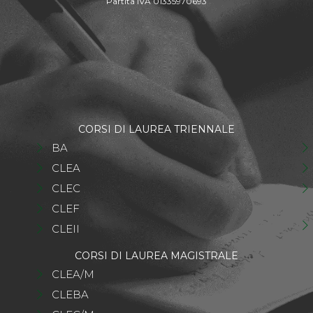
Partita IVA 01335970693
CORSI DI LAUREA TRIENNALE
BA
CLEA
CLEC
CLEF
CLEII
CORSI DI LAUREA MAGISTRALE
CLEA/M
CLEBA