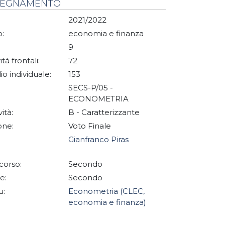
NSEGNAMENTO
2021/2022
:
economia e finanza
9
ità frontali:
72
io individuale:
153
SECS-P/05 -
ECONOMETRIA
vità:
B - Caratterizzante
one:
Voto Finale
Gianfranco Piras
corso:
Secondo
e:
Secondo
u:
Econometria (CLEC,
economia e finanza)