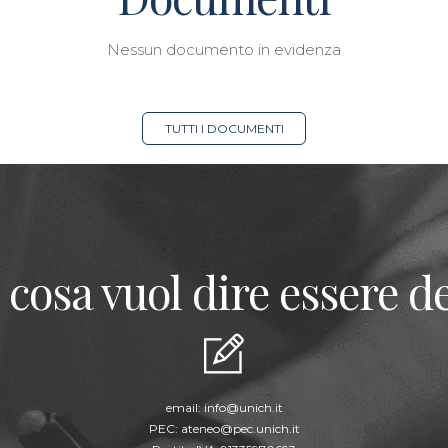
Nessun documento in evidenza
TUTTI I DOCUMENTI
 cosa vuol dire essere de
email:
info@unich.it
PEC:
ateneo@pec.unich.it