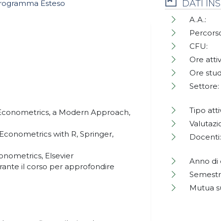
DATI I
rogramma Esteso
A.A.:
Percorso
CFU:
Ore attiv
Ore stud
Settore:
Tipo atti
y Econometrics, a Modern Approach,
Valutazi
d Econometrics with R, Springer,
Docenti:
conometrics, Elsevier
Anno di 
rante il corso per approfondire
Semestr
Mutua s