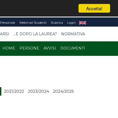
Accetta!
Personale
Webmail Studenti
Rubrica
Login
ARSI
...E DOPO LA LAUREA?
NORMATIVA
HOME
PERSONE
AVVISI
DOCUMENTI
2021/2022
2023/2024
2024/2025