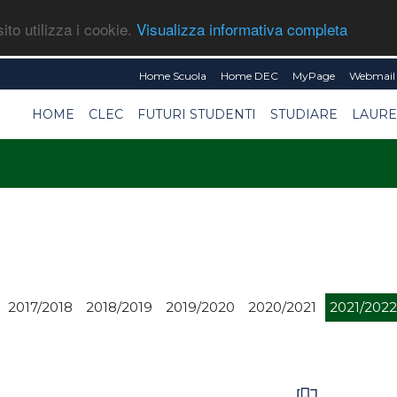
ito utilizza i cookie.
Visualizza informativa completa
Home Scuola
Home DEC
MyPage
Webmail 
HOME
CLEC
FUTURI STUDENTI
STUDIARE
LAURE
2017/2018
2018/2019
2019/2020
2020/2021
2021/2022