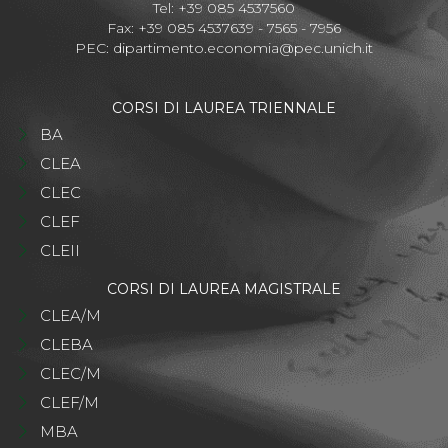
Tel: +39 085 4537560
Fax: +39 085 4537639 - 7565 - 7956
PEC:
dipartimento.economia@pec.unich.it
CORSI DI LAUREA TRIENNALE
BA
CLEA
CLEC
CLEF
CLEII
CORSI DI LAUREA MAGISTRALE
CLEA/M
CLEBA
CLEC/M
CLEF/M
MBA