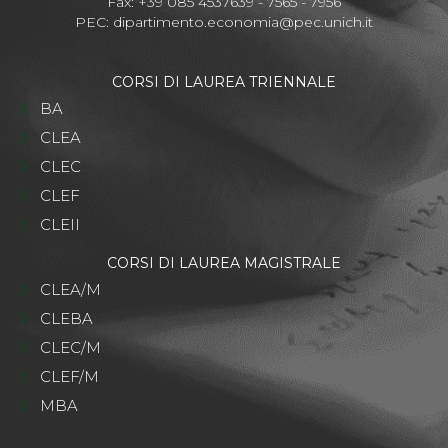
Fax: +39 085 4537639 - 7565 - 7956
PEC:
dipartimento.economia@pec.unich.it
CORSI DI LAUREA TRIENNALE
BA
CLEA
CLEC
CLEF
CLEII
CORSI DI LAUREA MAGISTRALE
CLEA/M
CLEBA
CLEC/M
CLEF/M
MBA