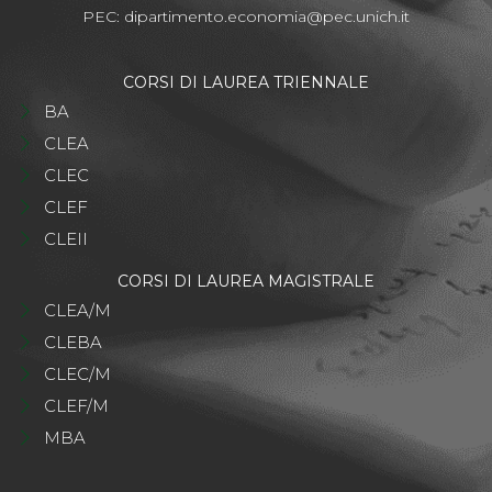
PEC:
dipartimento.economia@pec.unich.it
CORSI DI LAUREA TRIENNALE
BA
CLEA
CLEC
CLEF
CLEII
CORSI DI LAUREA MAGISTRALE
CLEA/M
CLEBA
CLEC/M
CLEF/M
MBA