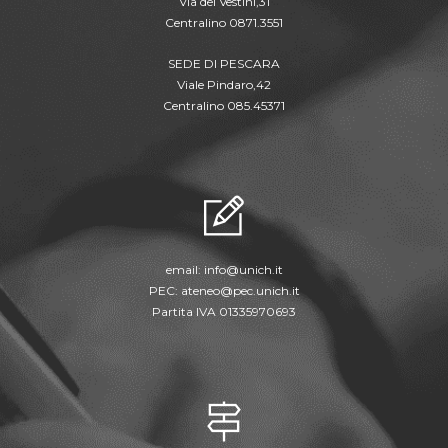
Via dei Vestini,31
Centralino 0871.3551
SEDE DI PESCARA
Viale Pindaro,42
Centralino 085.45371
email:
info@unich.it
PEC:
ateneo@pec.unich.it
Partita IVA 01335970693