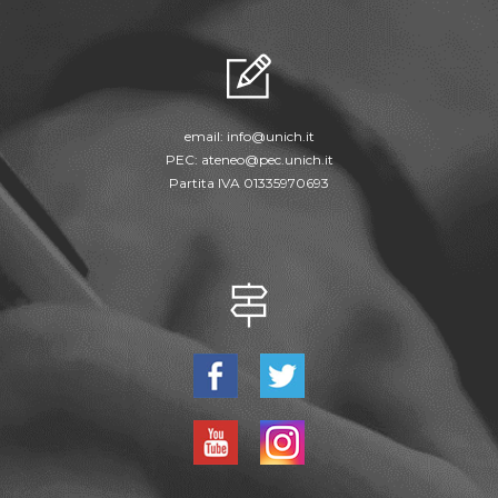
email:
info@unich.it
PEC:
ateneo@pec.unich.it
Partita IVA 01335970693