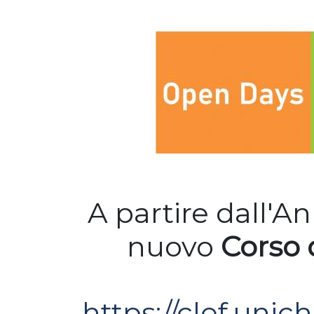
A partire dall'A
nuovo
Corso 
https://clef.unic