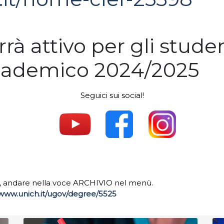
rà attivo per gli stude
ccademico 2024/2025­
Seguici sui social!
.
.
.
017, andare nella voce ARCHIVIO nel menù.
/www.unich.it/ugov/degree/5525