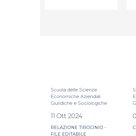
Scuola delle Scienze
S
Economiche Aziendali
E
Giuridiche e Sociologiche
G
11 Ott 2024
0
RELAZIONE TIROCINIO -
C
FILE EDITABILE