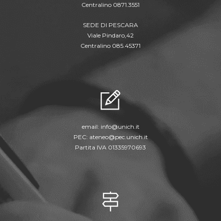
Centralino 0871.3551
SEDE DI PESCARA
Viale Pindaro,42
Centralino 085.45371
email:
info@unich.it
PEC:
ateneo@pec.unich.it
Partita IVA 01335970693