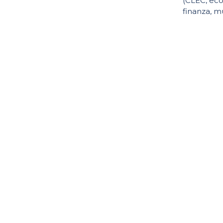
(CLEC, ec
finanza, m