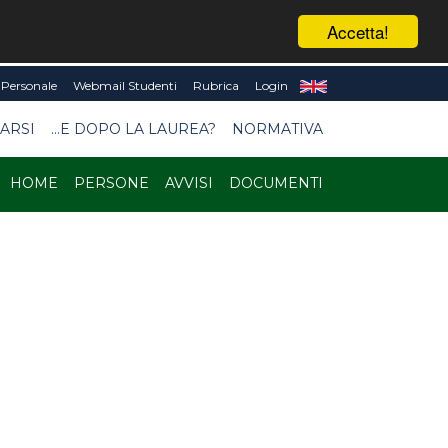
Accetta!
Personale
Webmail Studenti
Rubrica
Login
ARSI
...E DOPO LA LAUREA?
NORMATIVA
HOME
PERSONE
AVVISI
DOCUMENTI