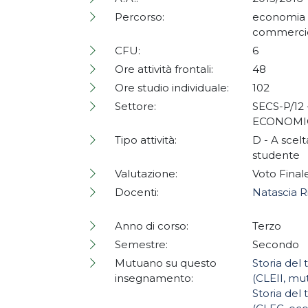
Percorso:
economia
commerc
CFU:
6
Ore attività frontali:
48
Ore studio individuale:
102
Settore:
SECS-P/12
ECONOM
Tipo attività:
D - A scelt
studente
Valutazione:
Voto Final
Docenti:
Natascia Ri
Anno di corso:
Terzo
Semestre:
Secondo
Mutuano su questo
Storia del
insegnamento:
(CLEII, mu
Storia del