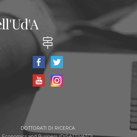
ll'Ud'A
DOTTORATI DI RICERCA
Economics and Business (DISATTIVATO)