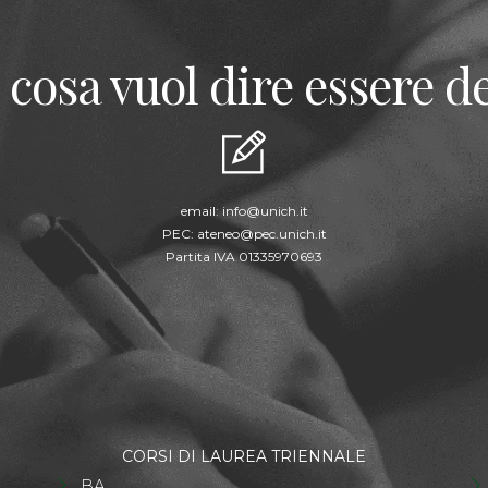
 cosa vuol dire essere de
email:
info@unich.it
PEC:
ateneo@pec.unich.it
Partita IVA 01335970693
CORSI DI LAUREA TRIENNALE
BA