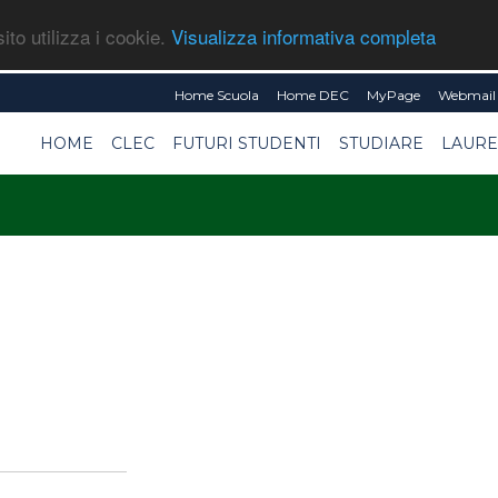
ito utilizza i cookie.
Visualizza informativa completa
Home Scuola
Home DEC
MyPage
Webmail 
HOME
CLEC
FUTURI STUDENTI
STUDIARE
LAURE