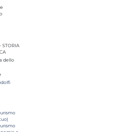
 e
io
 - STORIA
ICA
a dello
e
dolfi
 turismo
tuo)
 turismo