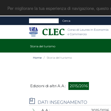
Per migliorare la tua esperienza di navigazione, questo s
Cerca
Corso di Laurea in Economia
e Commercio
Storia del turismo
Home
Storia del turismo
Edizioni di altri A.A.:
2015/2016
DATI INSEGNAMENTO
A.A.:
2015/2016