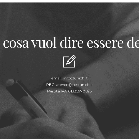
 cosa vuol dire essere de
email:
info@unich.it
PEC:
ateneo@pec.unich.it
Partita IVA 01335970693