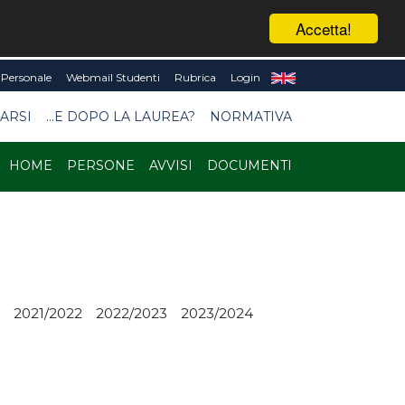
Accetta!
Personale
Webmail Studenti
Rubrica
Login
ARSI
...E DOPO LA LAUREA?
NORMATIVA
HOME
PERSONE
AVVISI
DOCUMENTI
2021/2022
2022/2023
2023/2024