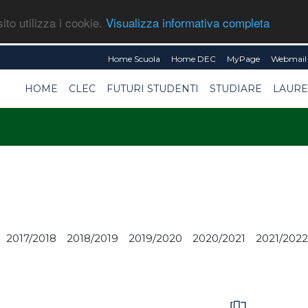
ito utilizza i cookie.
Visualizza informativa completa
Home Scuola
Home DEC
MyPage
Webmail 
HOME
CLEC
FUTURI STUDENTI
STUDIARE
LAURE
2017/2018
2018/2019
2019/2020
2020/2021
2021/2022