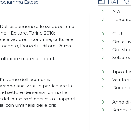
DATI I
rogramma Esteso
A.A.:
Percorso
Dall’espansione allo sviluppo: una
elli Editore, Torino 2010;
CFU:
a e a vapore. Economie, culture e
Ore attiv
’Ottocento, Donzelli Editore, Roma
Ore stud
Settore:
 ulteriore materiale per la
Tipo atti
 d’insieme dell’economia
Valutazi
aranno analizzati in particolare la
Docenti:
del settore dei servizi, primo fra
e del corso sarà dedicata ai rapporti
Anno di 
, con un'analisi delle crisi
Semestr