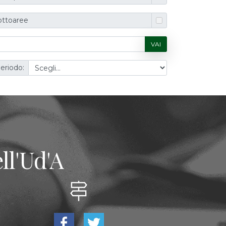
ottoaree
VAI
eriodo:
ll'Ud'A