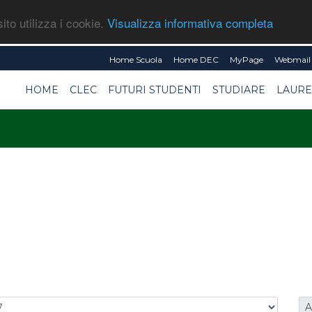
ito utilizza i cookie.
Visualizza informativa completa
Home Scuola
Home DEC
MyPage
Webmail 
HOME
CLEC
FUTURI STUDENTI
STUDIARE
LAURE
A