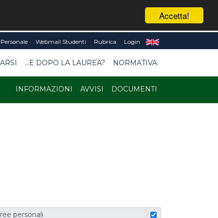
Accetta!
Personale
Webmail Studenti
Rubrica
Login
ARSI
...E DOPO LA LAUREA?
NORMATIVA
INFORMAZIONI
AVVISI
DOCUMENTI
ree personali