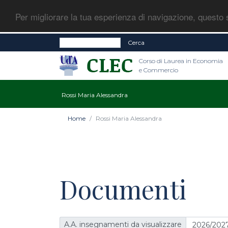
Per migliorare la tua esperienza di navigazione, questo s
Cerca
Corso di Laurea in Economia
e Commercio
Rossi Maria Alessandra
Home
Rossi Maria Alessandra
Documenti
A.A. insegnamenti da visualizzare