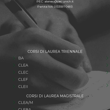
PEC:
ateneo@pec.unich.it
Partita IVA 01335970693
CORSI DI LAUREA TRIENNALE
BA
CLEA
CLEC
CLEF
CLEII
CORSI DI LAUREA MAGISTRALE
CLEA/M
CLEBA