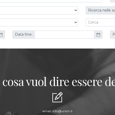
Ricerca nelle s
Data fine:
P
 cosa vuol dire essere de
email:
info@unich.it