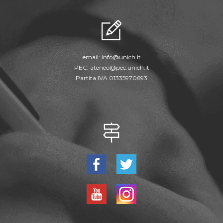
email:
info@unich.it
PEC:
ateneo@pec.unich.it
Partita IVA 01335970693